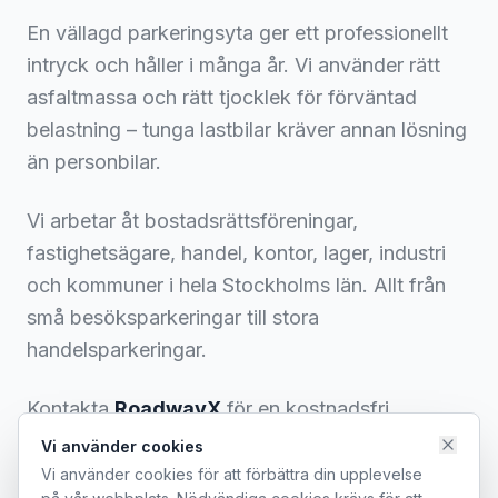
En vällagd parkeringsyta ger ett professionellt
intryck och håller i många år. Vi använder rätt
asfaltmassa och rätt tjocklek för förväntad
belastning – tunga lastbilar kräver annan lösning
än personbilar.
Vi arbetar åt bostadsrättsföreningar,
fastighetsägare, handel, kontor, lager, industri
och kommuner i hela Stockholms län. Allt från
små besöksparkeringar till stora
handelsparkeringar.
Kontakta
RoadwayX
för en kostnadsfri
bedömning och offert med fast pris. Vi arbetar
Vi använder cookies
med allt från mindre garageinfarter till stora
Vi använder cookies för att förbättra din upplevelse