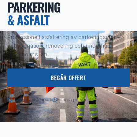
PARKERING
& ASFALT
Professionell asfaltering av parkeringsytor –
nybyggnation, renovering och underhåll i
Stockholms län.
BEGÄR OFFERT
Modern maskinpark
Erfaren personal