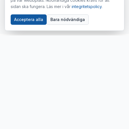
på vår webbplats. Nödvändiga cookies krävs för att
parkeringsanläggningar.
sidan ska fungera. Läs mer i vår
integritetspolicy
.
Acceptera alla
Bara nödvändiga
VANLIGA FRÅGOR
FAQ om
parkering asfalt
Vad kostar det att asfaltera en
parkering?