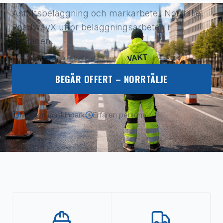
Asfaltsbeläggning och markarbete i Norrtälje.
RoadwayX utför beläggningsarbeten i
Roslagen.
BEGÄR OFFERT –
NORRTÄLJE
Modern maskinpark
Erfaren personal