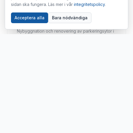
sidan ska fungera. Läs mer i vår
integritetspolicy
.
Acceptera alla
Bara nödvändiga
PARKERINGSYTOR I NORRTÄLJE
Nybyggnation och renovering av parkeringsytor i
asfalt.
UNDERHÅLL & REPARATION
Potthålslagning, spricklagning och förebyggande
underhåll.