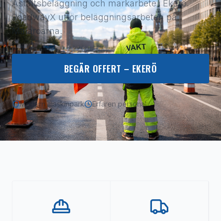
Asfaltsbeläggning och markarbete i Ekerö.
RoadwayX utför beläggningsarbeten på
Mälaröarna.
BEGÄR OFFERT –
EKERÖ
Modern maskinpark
Erfaren personal