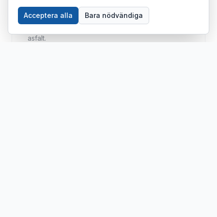
PARKERINGSYTOR I EKERÖ
Acceptera alla
Bara nödvändiga
Nybyggnation och renovering av parkeringsytor i
asfalt.
UNDERHÅLL & REPARATION
Potthålslagning, spricklagning och förebyggande
underhåll.